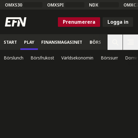
OMXS30
OMXSPI
NDX
OMXC
Prenumerera
Logga in
START
PLAY
FINANSMAGASINET
BÖRS
VETENSKAP
Börslunch
Börsfrukost
Världsekonomin
Börssurr
Domin