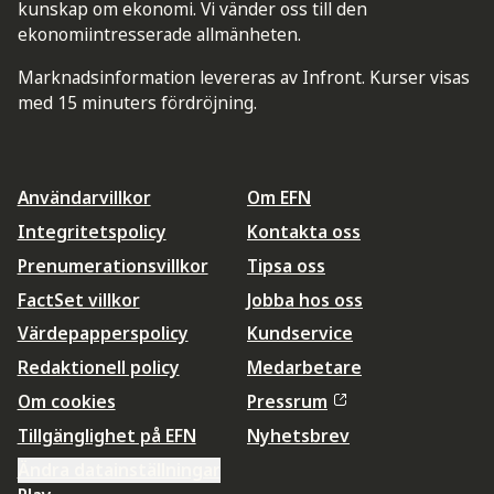
kunskap om ekonomi. Vi vänder oss till den
ekonomiintresserade allmänheten.
Marknadsinformation levereras av Infront. Kurser visas
med 15 minuters fördröjning.
Användarvillkor
Om EFN
Integritetspolicy
Kontakta oss
Prenumerationsvillkor
Tipsa oss
FactSet villkor
Jobba hos oss
Värdepapperspolicy
Kundservice
Redaktionell policy
Medarbetare
Om cookies
Pressrum
Tillgänglighet på EFN
Nyhetsbrev
Ändra datainställningar