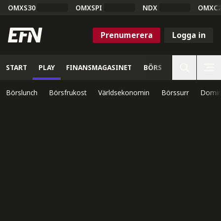
OMXS30
OMXSPI
NDX
OMXC
Prenumerera
Logga in
START
PLAY
FINANSMAGASINET
BÖRS
VETENSKAP
Börslunch
Börsfrukost
Världsekonomin
Börssurr
Domin