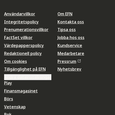
Användarvillkor
Om EFN
Integritetspolicy
Kontakta oss
Prenumerationsvillkor
Tipsa oss
FactSet villkor
Jobba hos oss
Värdepapperspolicy
Kundservice
Redaktionell policy
Medarbetare
Om cookies
Pressrum
Tillgänglighet på EFN
Nyhetsbrev
Ändra datainställningar
Play
Finansmagasinet
Börs
Vetenskap
Bok