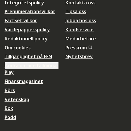
Integritetspolicy
Kontakta oss
Prenumerationsvillkor
Tipsa oss
FactSet villkor
Jobba hos oss
Värdepapperspolicy
Kundservice
Redaktionell policy
Medarbetare
Om cookies
Pressrum
Tillgänglighet på EFN
Nyhetsbrev
Ändra datainställningar
Play
Finansmagasinet
Börs
Vetenskap
Bok
Podd