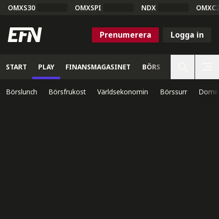
OMXS30
OMXSPI
NDX
OMXC
Prenumerera
Logga in
START
PLAY
FINANSMAGASINET
BÖRS
VETENSKAP
Börslunch
Börsfrukost
Världsekonomin
Börssurr
Domin