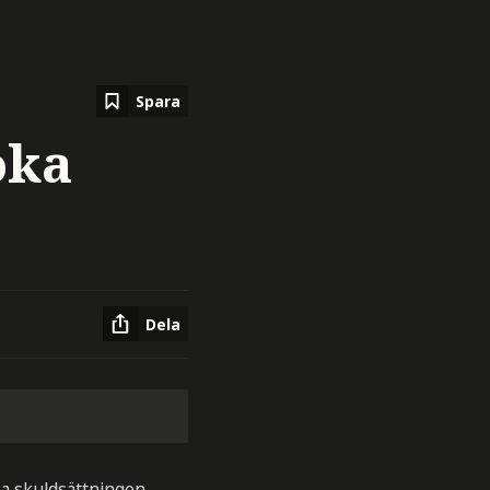
Spara
öka
Dela
ska skuldsättningen.