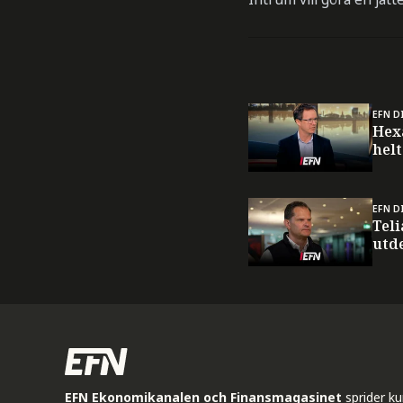
EFN D
Hex
helt
EFN D
Teli
utd
EFN Ekonomikanalen och Finansmagasinet
sprider k