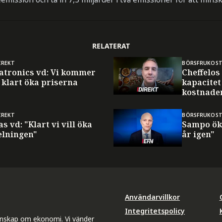
RELATERAT
IREKT
BÖRSFRUKOS
atronics vd: Vi kommer
Cheffelos
 klart öka priserna
kapacitet
kostnade
IREKT
BÖRSFRUKOS
as vd: "Klart vi vill öka
Sampo öka
elningen"
år igen"
Användarvillkor
Integritetspolicy
unskap om ekonomi. Vi vänder