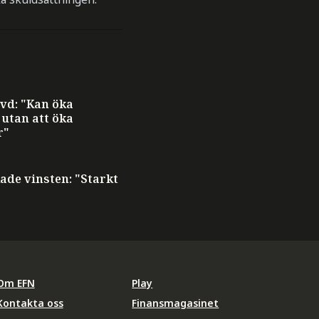
T
 vd: "Kan öka
 utan att öka
r"
T
de vinsten: "Starkt
Om EFN
Play
Kontakta oss
Finansmagasinet