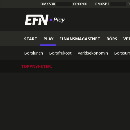
OMXS30
00:00:00
OMXSPI
0
START
PLAY
FINANSMAGASINET
BÖRS
VE
Börslunch
Börsfrukost
Världsekonomin
Börssur
TOPPNYHETER
: