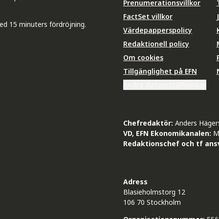
Prenumerationsvillkor
FactSet villkor
ed 15 minuters fördröjning.
Värdepapperspolicy
Redaktionell policy
Om cookies
Tillgänglighet på EFN
Ändra datainställningar
Chefredaktör:
Anders Häger
VD, EFN Ekonomikanalen:
M
Redaktionschef och tf ansv
Adress
Blasieholmstorg 12
106 70 Stockholm