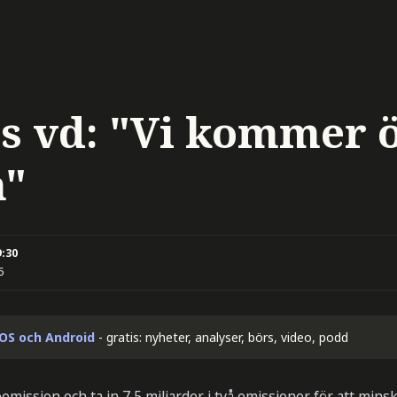
s vd: "Vi kommer 
n"
9:30
5
iOS och Android
- gratis: nyheter, analyser, börs, video, podd
eemission och ta in 7,5 miljarder i två emissioner för att min