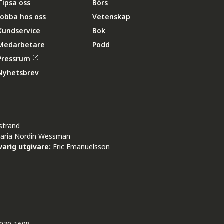
Tipsa oss
Börs
Jobba hos oss
Vetenskap
Kundservice
Bok
Medarbetare
Podd
Pressrum
Nyhetsbrev
strand
aria Nordin Wessman
arig utgivare:
Eric Emanuelsson