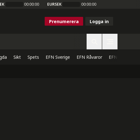
EK
00:00:00
EURSEK
00:00:00
Prenumerera
Logga in
gda
Sikt
Spets
EFN Sverige
EFN Råvaror
EFN Direkt