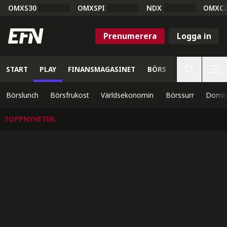
OMXS30
OMXSPI
NDX
OMXC
Prenumerera
Logga in
START
PLAY
FINANSMAGASINET
BÖRS
VETENSKAP
Börslunch
Börsfrukost
Världsekonomin
Börssurr
Domin
TOPPNYHETER
: