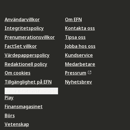
Användarvillkor
Om EFN
Integritetspolicy
Kontakta oss
Prenumerationsvillkor
Tipsa oss
FactSet villkor
Jobba hos oss
Värdepapperspolicy
Kundservice
Redaktionell policy
Medarbetare
Om cookies
Pressrum
Tillgänglighet på EFN
Nyhetsbrev
Ändra datainställningar
Play
Finansmagasinet
Börs
Vetenskap