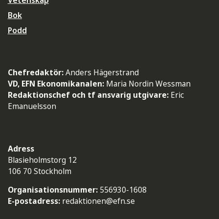
Vetenskap
Bok
Podd
Chefredaktör:
Anders Hägerstrand
VD, EFN Ekonomikanalen:
Maria Nordin Wessman
Redaktionschef och tf ansvarig utgivare:
Eric
Emanuelsson
Adress
Blasieholmstorg 12
106 70 Stockholm
Organisationsnummer:
556930-1608
E-postadress:
redaktionen@efn.se