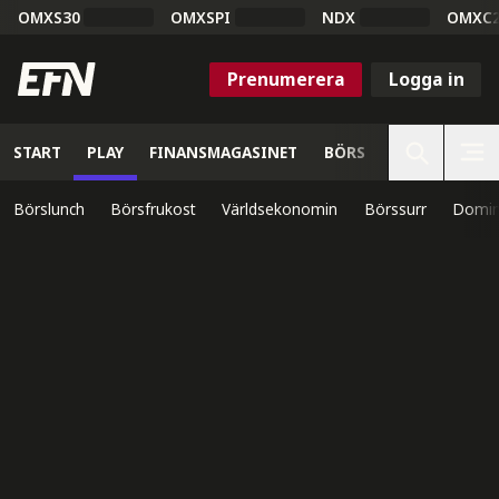
OMXS30
OMXSPI
NDX
OMXC
Prenumerera
Logga in
START
PLAY
FINANSMAGASINET
BÖRS
VETENSKAP
Börslunch
Börsfrukost
Världsekonomin
Börssurr
Domin