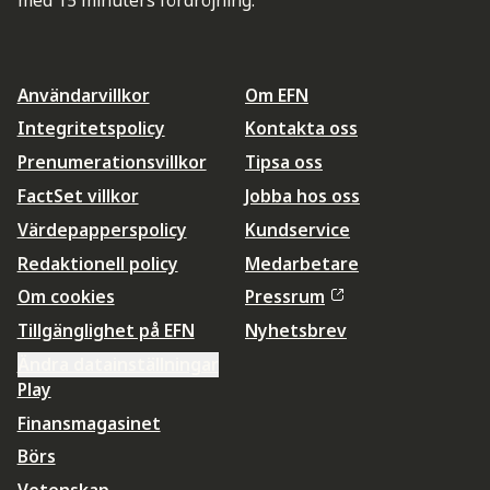
med 15 minuters fördröjning.
Användarvillkor
Om EFN
Integritetspolicy
Kontakta oss
Prenumerationsvillkor
Tipsa oss
FactSet villkor
Jobba hos oss
Värdepapperspolicy
Kundservice
Redaktionell policy
Medarbetare
Om cookies
Pressrum
Tillgänglighet på EFN
Nyhetsbrev
Ändra datainställningar
Play
Finansmagasinet
Börs