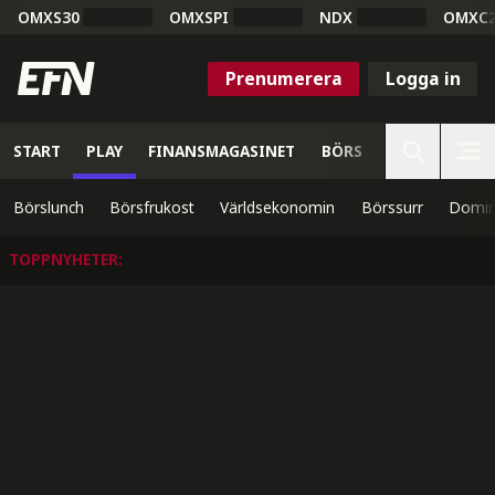
OMXS30
OMXSPI
NDX
OMXC
Prenumerera
Logga in
START
PLAY
FINANSMAGASINET
BÖRS
VETENSKAP
Börslunch
Börsfrukost
Världsekonomin
Börssurr
Domin
TOPPNYHETER
: