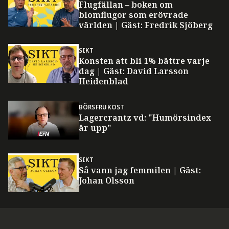
Flugfällan – boken om
blomflugor som erövrade
världen | Gäst: Fredrik Sjöberg
SIKT
Konsten att bli 1% bättre varje
dag | Gäst: David Larsson
Heidenblad
BÖRSFRUKOST
Lagercrantz vd: "Humörsindex
är upp"
SIKT
Så vann jag femmilen | Gäst:
Johan Olsson