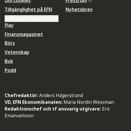
Om cookies
Pressrum
Tillgänglighet på EFN
Nyhetsbrev
Ändra datainställningar
Play
Finansmagasinet
Börs
Vetenskap
Bok
Podd
Chefredaktör:
Anders Hägerstrand
VD, EFN Ekonomikanalen:
Maria Nordin Wessman
Redaktionschef och tf ansvarig utgivare:
Eric
Emanuelsson