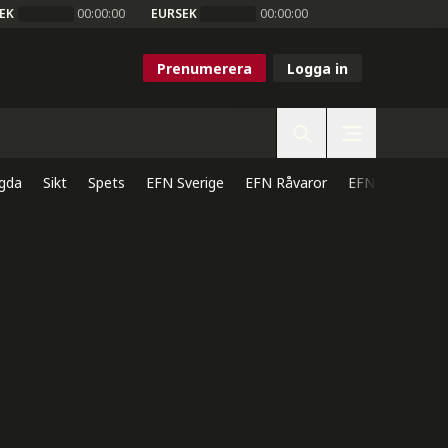
EK
00:00:00
EURSEK
00:00:00
Prenumerera
Logga in
gda
Sikt
Spets
EFN Sverige
EFN Råvaror
EFN Direkt