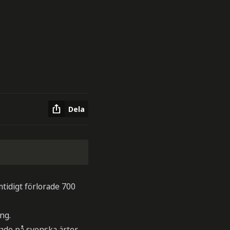
Dela
tidigt förlorade 700
ng.
erade på svenska ärter