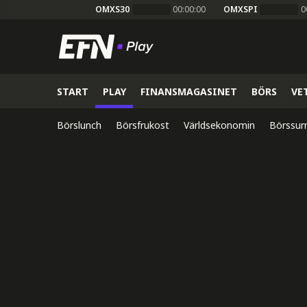
OMXS30
00:00:00
OMXSPI
0
START
PLAY
FINANSMAGASINET
BÖRS
VE
Börslunch
Börsfrukost
Världsekonomin
Börssur