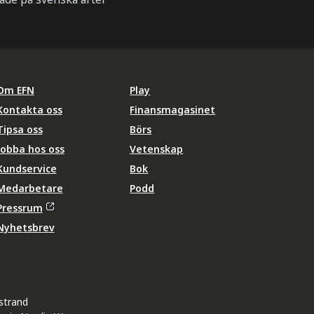
Om EFN
Play
Kontakta oss
Finansmagasinet
Tipsa oss
Börs
Jobba hos oss
Vetenskap
Kundservice
Bok
Medarbetare
Podd
Pressrum
Nyhetsbrev
strand