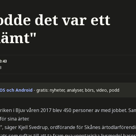
odde det var ett
kämt"
0:43
3
iOS och Android
- gratis: nyheter, analyser, börs, video, podd
riken i Bjuv våren 2017 blev 450 personer av med jobbet. Sam
ör sina ärter.
tå”, säger Kjell Svedrup, ordförande för Skånes ärtodlarförendi
tats som syftar till att ta fram nya vegetariska livsmedel bas