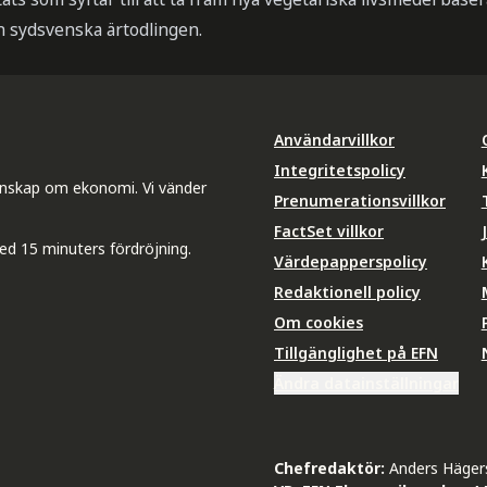
n sydsvenska ärtodlingen.
Användarvillkor
Integritetspolicy
unskap om ekonomi. Vi vänder
Prenumerationsvillkor
FactSet villkor
ed 15 minuters fördröjning.
Värdepapperspolicy
Redaktionell policy
Om cookies
Tillgänglighet på EFN
Ändra datainställningar
Chefredaktör:
Anders Häger