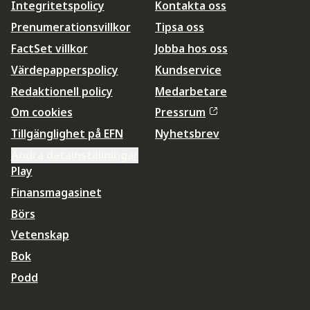
Integritetspolicy
Kontakta oss
Prenumerationsvillkor
Tipsa oss
FactSet villkor
Jobba hos oss
Värdepapperspolicy
Kundservice
Redaktionell policy
Medarbetare
Om cookies
Pressrum
Tillgänglighet på EFN
Nyhetsbrev
Ändra datainställningar
Play
Finansmagasinet
Börs
Vetenskap
Bok
Podd