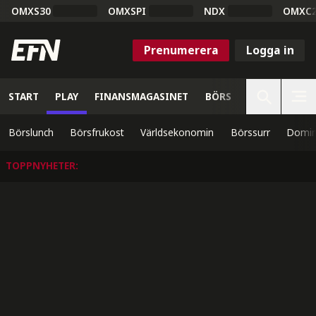
OMXS30
OMXSPI
NDX
OMXC
Prenumerera
Logga in
START
PLAY
FINANSMAGASINET
BÖRS
VETENSKAP
Börslunch
Börsfrukost
Världsekonomin
Börssurr
Domin
TOPPNYHETER
: