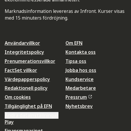
Marknadsinformation levereras av Infront. Kurser visas
med 15 minuters fördröjning.
Användarvillkor
Om EFN
Integritetspolicy
Kontakta oss
Prenumerationsvillkor
Tipsa oss
FactSet villkor
Jobba hos oss
Värdepapperspolicy
Kundservice
Redaktionell policy
Medarbetare
Om cookies
Pressrum
Tillgänglighet på EFN
Nyhetsbrev
Ändra datainställningar
Play
Finansmagasinet