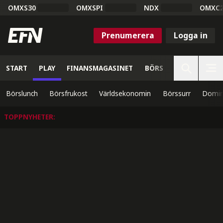
OMXS30
OMXSPI
NDX
OMXC
Prenumerera
Logga in
START
PLAY
FINANSMAGASINET
BÖRS
VETENSKAP
Börslunch
Börsfrukost
Världsekonomin
Börssurr
Domin
TOPPNYHETER
: