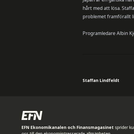
hårt med att lösa. Staf
problemet framförallt l
Programledare Albin Kj
Staffan Lindfeldt
EFN Ekonomikanalen och Finansmagasinet
sprider k
oss till den ekonomiintresserade allmänheten.