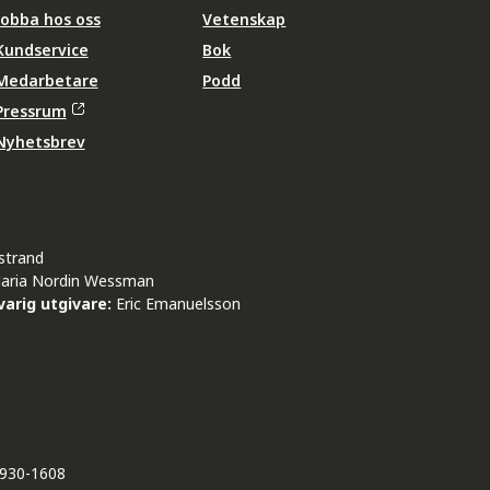
Jobba hos oss
Vetenskap
Kundservice
Bok
Medarbetare
Podd
Pressrum
Nyhetsbrev
strand
aria Nordin Wessman
arig utgivare:
Eric Emanuelsson
930-1608