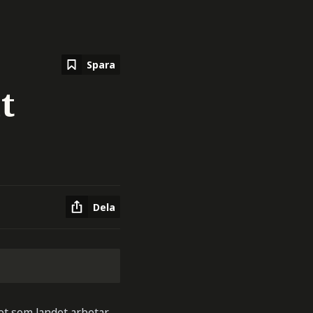
Spara
t
Dela
got som landet arbetar