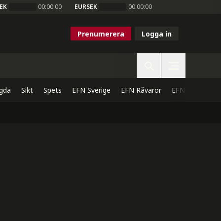
EK
00:00:00
EURSEK
00:00:00
Prenumerera
Logga in
gda
Sikt
Spets
EFN Sverige
EFN Råvaror
EFN Direkt