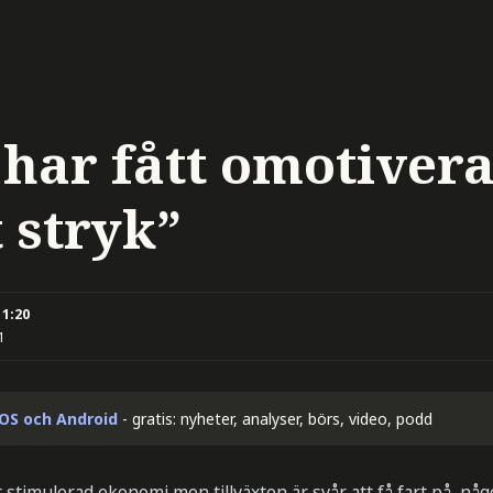
 har fått omotivera
 stryk”
11:20
1
iOS och Android
- gratis: nyheter, analyser, börs, video, podd
 stimulerad ekonomi men tillväxten är svår att få fart på, nå