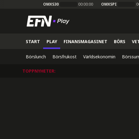
OMXS30
00:00:00
OMXSPI
0
START
PLAY
FINANSMAGASINET
BÖRS
VE
Börslunch
Börsfrukost
Världsekonomin
Börssur
TOPPNYHETER
: