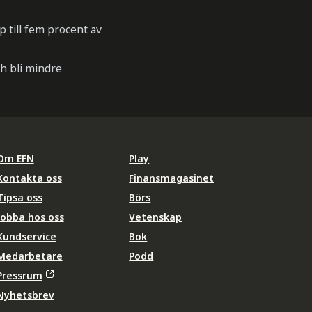
p till fem procent av
h bli mindre
Om EFN
Play
Kontakta oss
Finansmagasinet
Tipsa oss
Börs
Jobba hos oss
Vetenskap
Kundservice
Bok
Medarbetare
Podd
Pressrum
Nyhetsbrev