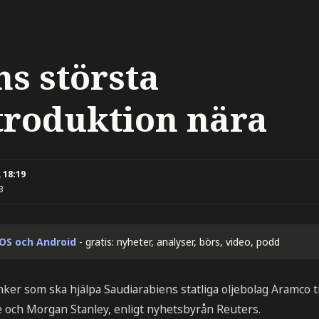
ns största
troduktion nära
 18:19
3
iOS och Android
- gratis: nyheter, analyser, börs, video, podd
nker som ska hjälpa Saudiarabiens statliga oljebolag Aramco ti
och Morgan Stanley, enligt nyhetsbyrån Reuters.