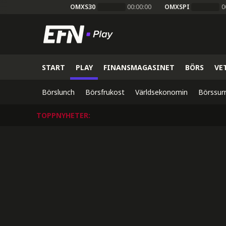
OMXS30
00:00:00
OMXSPI
0
START
PLAY
FINANSMAGASINET
BÖRS
VE
Börslunch
Börsfrukost
Världsekonomin
Börssur
TOPPNYHETER
: