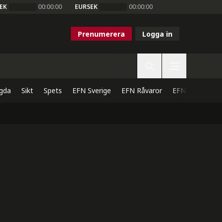
EK
00:00:00
EURSEK
00:00:00
Prenumerera
Logga in
gda
Sikt
Spets
EFN Sverige
EFN Råvaror
EFN Direkt