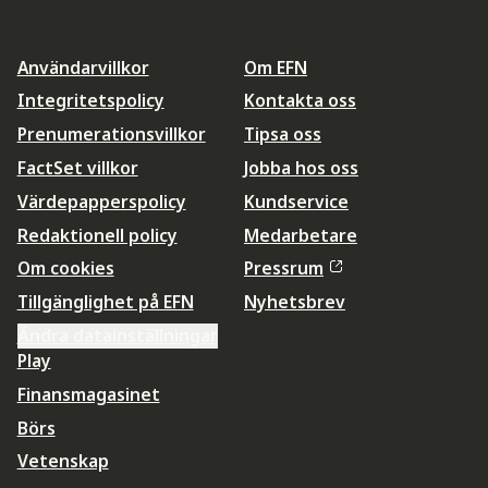
Användarvillkor
Om EFN
Integritetspolicy
Kontakta oss
Prenumerationsvillkor
Tipsa oss
FactSet villkor
Jobba hos oss
Värdepapperspolicy
Kundservice
Redaktionell policy
Medarbetare
Om cookies
Pressrum
Tillgänglighet på EFN
Nyhetsbrev
Ändra datainställningar
Play
Finansmagasinet
Börs
Vetenskap