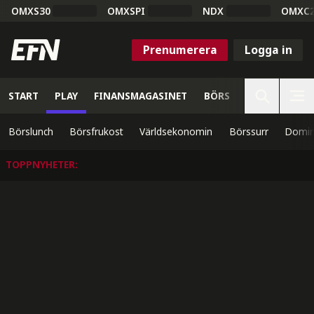
OMXS30
OMXSPI
NDX
OMXC
Prenumerera
Logga in
START
PLAY
FINANSMAGASINET
BÖRS
VETENSKAP
Börslunch
Börsfrukost
Världsekonomin
Börssurr
Domin
TOPPNYHETER
: