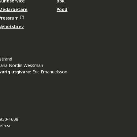
Kundservice
Bok
Medarbetare
Podd
Pressrum
Nyhetsbrev
strand
aria Nordin Wessman
arig utgivare:
Eric Emanuelsson
930-1608
efn.se