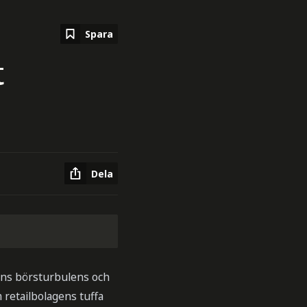
Spara
t
Dela
ens börsturbulens och
 retailbolagens tuffa