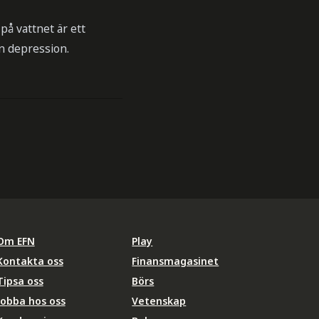
å vattnet är ett
en depression.
Om EFN
Play
Kontakta oss
Finansmagasinet
Tipsa oss
Börs
Jobba hos oss
Vetenskap