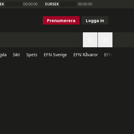
EK
00:00:00
EURSEK
00:00:00
Prenumerera
Logga in
gda
Sikt
Spets
EFN Sverige
EFN Råvaror
EFN Direkt