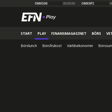
OMXS30
00:00:00
OMXSPI
0
START
PLAY
FINANSMAGASINET
BÖRS
VE
Börslunch
Börsfrukost
Världsekonomin
Börssur