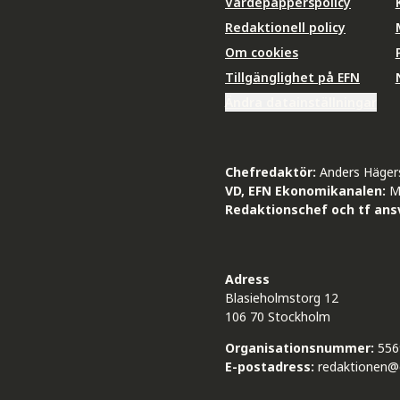
Värdepapperspolicy
Redaktionell policy
Om cookies
Tillgänglighet på EFN
Ändra datainställningar
Chefredaktör:
Anders Häger
VD, EFN Ekonomikanalen:
M
Redaktionschef och tf ansv
Adress
Blasieholmstorg 12
106 70 Stockholm
Organisationsnummer:
556
E-postadress:
redaktionen@