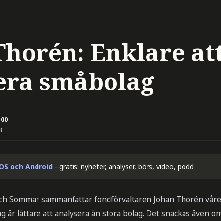
Thorén: Enklare at
era småbolag
:00
3
iOS och Android
- gratis: nyheter, analyser, börs, video, podd
nch Sommar sammanfattar fondförvaltaren Johan Thorén vår
g är lättare att analysera än stora bolag. Det snackas även om