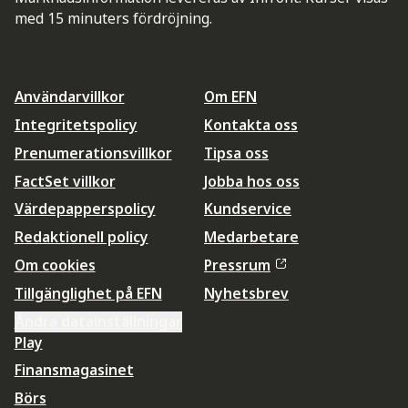
med 15 minuters fördröjning.
Användarvillkor
Om EFN
Integritetspolicy
Kontakta oss
Prenumerationsvillkor
Tipsa oss
FactSet villkor
Jobba hos oss
Värdepapperspolicy
Kundservice
Redaktionell policy
Medarbetare
Om cookies
Pressrum
Tillgänglighet på EFN
Nyhetsbrev
Ändra datainställningar
Play
Finansmagasinet
Börs