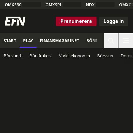
OMXS30
OMXSPI
NDX
OMXC
Prenumerera
Logga in
START
PLAY
FINANSMAGASINET
BÖRS
VETENSKAP
Börslunch
Börsfrukost
Världsekonomin
Börssurr
Domin