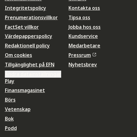
Integritetspolicy
Kontakta oss
Prenumerationsvillkor
Tipsa oss
FactSet villkor
Jobba hos oss
Värdepapperspolicy
Kundservice
Redaktionell policy
Medarbetare
Om cookies
Pressrum
Tillgänglighet på EFN
Nyhetsbrev
Ändra datainställningar
Play
Finansmagasinet
Börs
Vetenskap
Bok
Podd