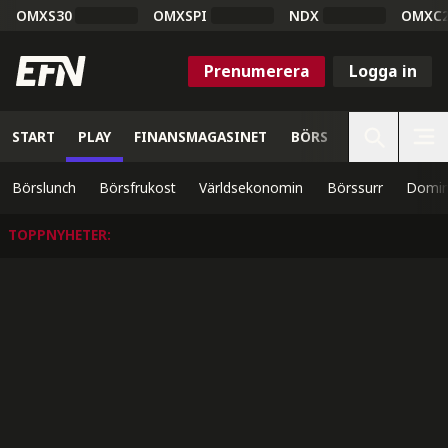
OMXS30
OMXSPI
NDX
OMXC
Prenumerera
Logga in
START
PLAY
FINANSMAGASINET
BÖRS
VETENSKAP
Börslunch
Börsfrukost
Världsekonomin
Börssurr
Domin
TOPPNYHETER
: