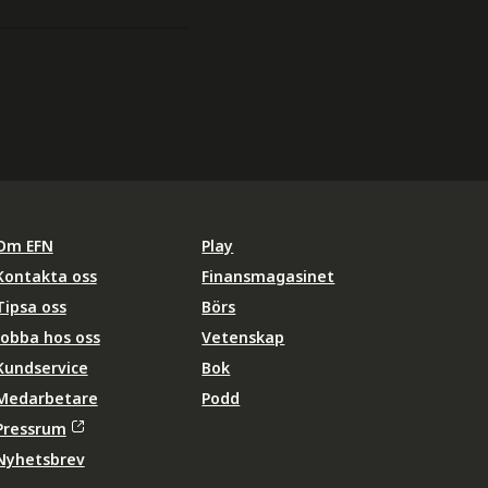
Om EFN
Play
Kontakta oss
Finansmagasinet
Tipsa oss
Börs
Jobba hos oss
Vetenskap
Kundservice
Bok
Medarbetare
Podd
Pressrum
Nyhetsbrev