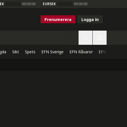
EK
00:00:00
EURSEK
00:00:00
Prenumerera
Logga in
gda
Sikt
Spets
EFN Sverige
EFN Råvaror
EFN Direkt