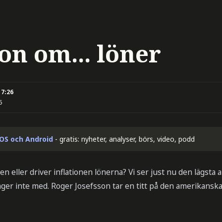
on om... löner
17:26
5
iOS och Android
- gratis: nyheter, analyser, börs, video, podd
nen eller driver inflationen lönerna? Vi ser just nu den lägsta
ger inte med. Roger Josefsson tar en titt på den amerikansk