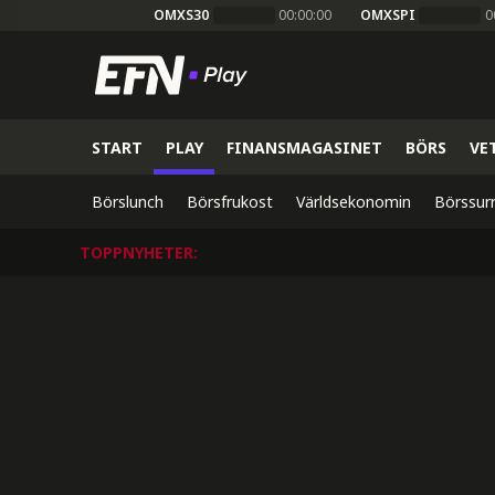
OMXS30
00:00:00
OMXSPI
0
START
PLAY
FINANSMAGASINET
BÖRS
VE
Börslunch
Börsfrukost
Världsekonomin
Börssur
TOPPNYHETER
: