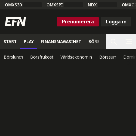
OMXS30
OMXSPI
NDX
OMXC
Prenumerera
Logga in
START
PLAY
FINANSMAGASINET
BÖRS
VETENSKAP
Börslunch
Börsfrukost
Världsekonomin
Börssurr
Domin