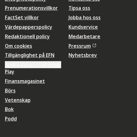
Prenumerationsvillkor
Tipsa oss
FactSet villkor
Jobba hos oss
Värdepapperspolicy
Kundservice
Redaktionell policy
Medarbetare
Om cookies
Pressrum
Tillgänglighet på EFN
Nyhetsbrev
Ändra datainställningar
Play
Finansmagasinet
Börs
Vetenskap
Bok
Podd