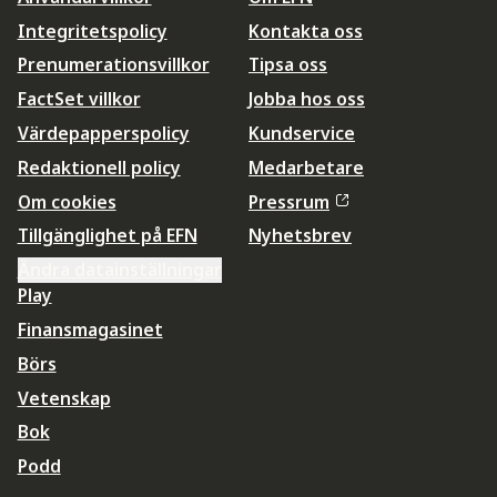
Integritetspolicy
Kontakta oss
Prenumerationsvillkor
Tipsa oss
FactSet villkor
Jobba hos oss
Värdepapperspolicy
Kundservice
Redaktionell policy
Medarbetare
Om cookies
Pressrum
Tillgänglighet på EFN
Nyhetsbrev
Ändra datainställningar
Play
Finansmagasinet
Börs
Vetenskap
Bok
Podd