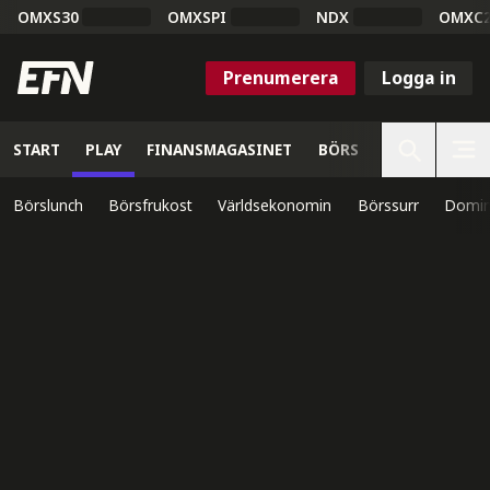
OMXS30
OMXSPI
NDX
OMXC
Prenumerera
Logga in
START
PLAY
FINANSMAGASINET
BÖRS
VETENSKAP
Börslunch
Börsfrukost
Världsekonomin
Börssurr
Domin