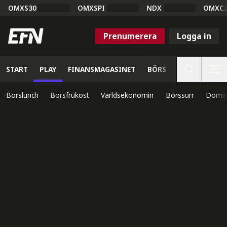
OMXS30
OMXSPI
NDX
OMXC
Prenumerera
Logga in
START
PLAY
FINANSMAGASINET
BÖRS
VETENSKAP
Börslunch
Börsfrukost
Världsekonomin
Börssurr
Domin