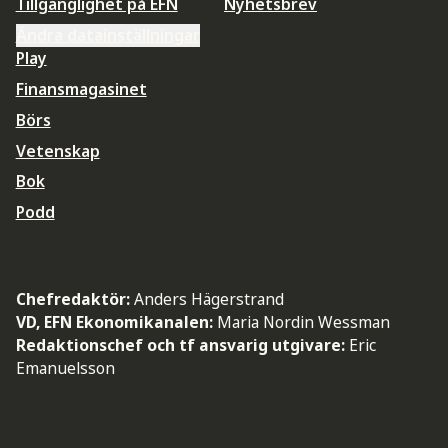
Tillgänglighet på EFN
Nyhetsbrev
Ändra datainställningar
Play
Finansmagasinet
Börs
Vetenskap
Bok
Podd
Chefredaktör:
Anders Hägerstrand
VD, EFN Ekonomikanalen:
Maria Nordin Wessman
Redaktionschef och tf ansvarig utgivare:
Eric
Emanuelsson