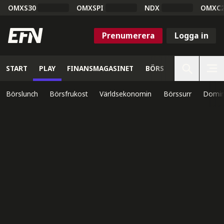
OMXS30
OMXSPI
NDX
OMXC
Prenumerera
Logga in
START
PLAY
FINANSMAGASINET
BÖRS
VETENSKAP
Börslunch
Börsfrukost
Världsekonomin
Börssurr
Domin