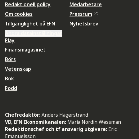
Redaktionell policy
Medarbetare
Om cookies
Pressrum
Tillgänglighet på EFN
Nyhetsbrev
Ändra datainställningar
Play
Finansmagasinet
Börs
Vetenskap
Bok
Podd
Chefredaktör:
Anders Hägerstrand
VD, EFN Ekonomikanalen:
Maria Nordin Wessman
Redaktionschef och tf ansvarig utgivare:
Eric
Emanuelsson