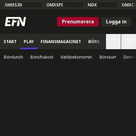
OMXS30
OMXSPI
NDX
OMXC
Prenumerera
Logga in
START
PLAY
FINANSMAGASINET
BÖRS
VETENSKAP
Börslunch
Börsfrukost
Världsekonomin
Börssurr
Domin