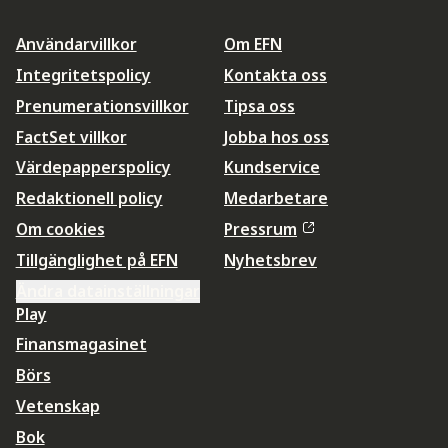
Användarvillkor
Om EFN
Integritetspolicy
Kontakta oss
Prenumerationsvillkor
Tipsa oss
FactSet villkor
Jobba hos oss
Värdepapperspolicy
Kundservice
Redaktionell policy
Medarbetare
Om cookies
Pressrum
Tillgänglighet på EFN
Nyhetsbrev
Ändra datainställningar
Play
Finansmagasinet
Börs
Vetenskap
Bok