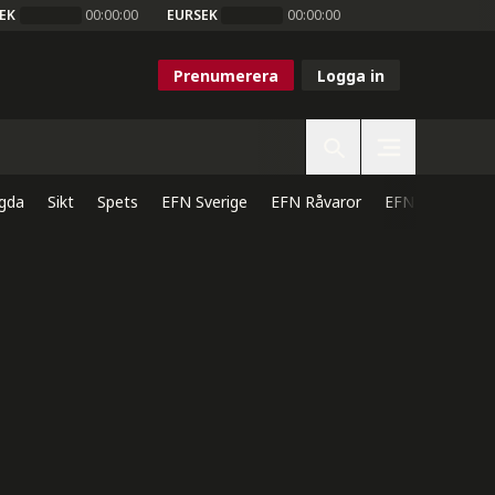
EK
00:00:00
EURSEK
00:00:00
Prenumerera
Logga in
gda
Sikt
Spets
EFN Sverige
EFN Råvaror
EFN Direkt