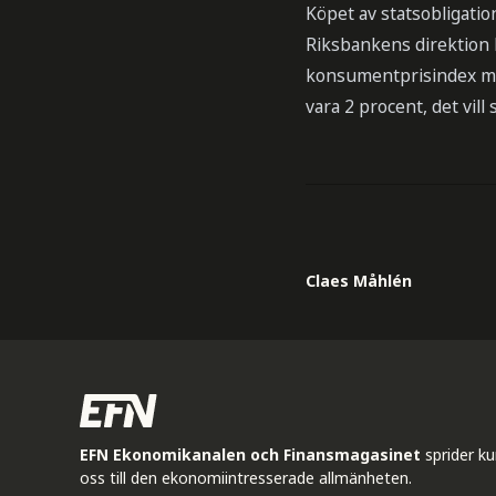
Köpet av statsobligation
Riksbankens direktion b
konsumentprisindex med 
vara 2 procent, det vill
Claes Måhlén
EFN Ekonomikanalen och Finansmagasinet
sprider k
oss till den ekonomiintresserade allmänheten.