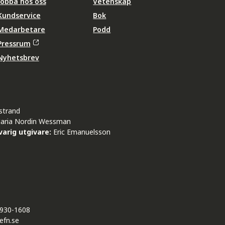
Jobba hos oss
Vetenskap
Kundservice
Bok
Medarbetare
Podd
Pressrum
Nyhetsbrev
strand
aria Nordin Wessman
arig utgivare:
Eric Emanuelsson
930-1608
efn.se