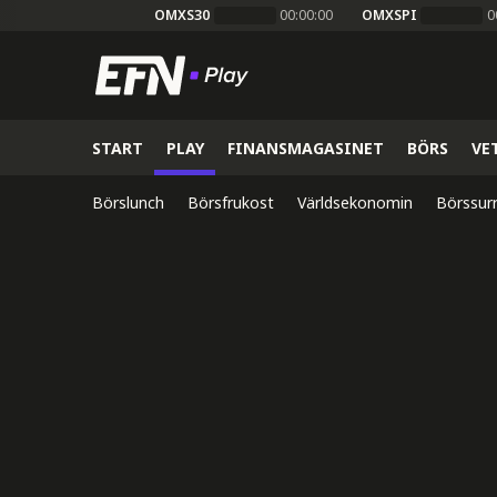
OMXS30
00:00:00
OMXSPI
0
START
PLAY
FINANSMAGASINET
BÖRS
VE
Börslunch
Börsfrukost
Världsekonomin
Börssur