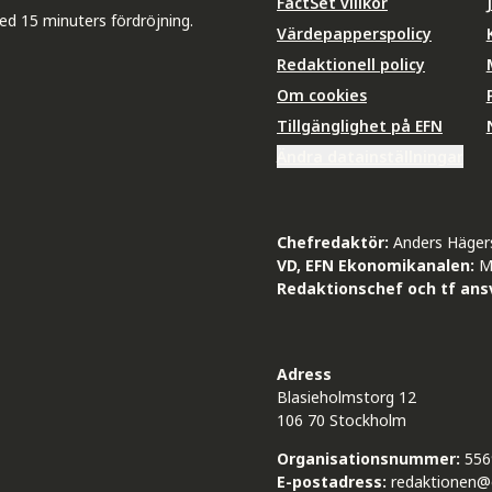
FactSet villkor
ed 15 minuters fördröjning.
Värdepapperspolicy
Redaktionell policy
Om cookies
Tillgänglighet på EFN
Ändra datainställningar
Chefredaktör:
Anders Häger
VD, EFN Ekonomikanalen:
M
Redaktionschef och tf ansv
Adress
Blasieholmstorg 12
106 70 Stockholm
Organisationsnummer:
556
E-postadress:
redaktionen@