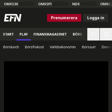
OMXS30
OMXSPI
NDX
OMXC
Prenumerera
Logga in
START
PLAY
FINANSMAGASINET
BÖRS
VETENSKAP
Börslunch
Börsfrukost
Världsekonomin
Börssurr
Domin