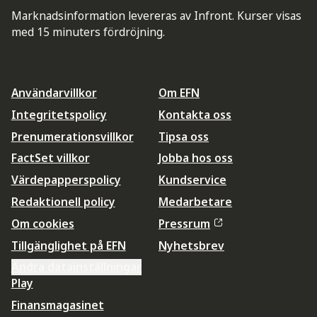
Marknadsinformation levereras av Infront. Kurser visas
med 15 minuters fördröjning.
Användarvillkor
Om EFN
Integritetspolicy
Kontakta oss
Prenumerationsvillkor
Tipsa oss
FactSet villkor
Jobba hos oss
Värdepapperspolicy
Kundservice
Redaktionell policy
Medarbetare
Om cookies
Pressrum
Tillgänglighet på EFN
Nyhetsbrev
Ändra datainställningar
Play
Finansmagasinet