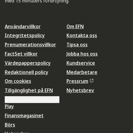
med 15 minuters fördröjning.
Användarvillkor
Om EFN
Integritetspolicy
Kontakta oss
Prenumerationsvillkor
Tipsa oss
FactSet villkor
Jobba hos oss
Värdepapperspolicy
Kundservice
Redaktionell policy
Medarbetare
Om cookies
Pressrum
Tillgänglighet på EFN
Nyhetsbrev
Ändra datainställningar
Play
Finansmagasinet
Börs