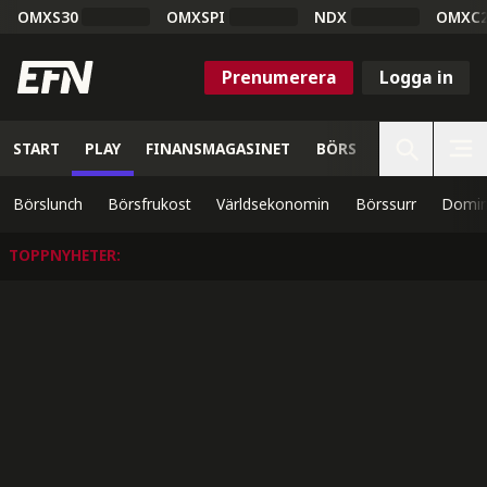
OMXS30
OMXSPI
NDX
OMXC
Prenumerera
Logga in
START
PLAY
FINANSMAGASINET
BÖRS
VETENSKAP
Börslunch
Börsfrukost
Världsekonomin
Börssurr
Domin
TOPPNYHETER
: