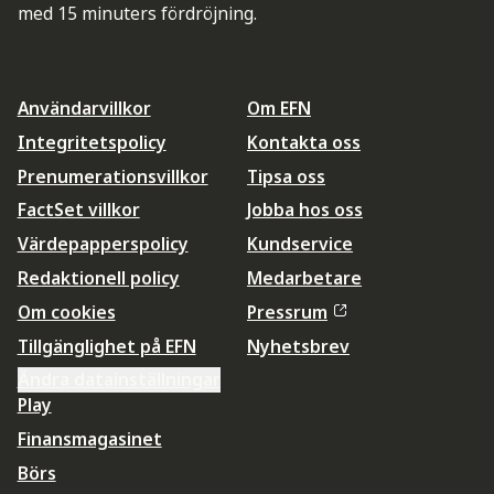
med 15 minuters fördröjning.
Användarvillkor
Om EFN
Integritetspolicy
Kontakta oss
Prenumerationsvillkor
Tipsa oss
FactSet villkor
Jobba hos oss
Värdepapperspolicy
Kundservice
Redaktionell policy
Medarbetare
Om cookies
Pressrum
Tillgänglighet på EFN
Nyhetsbrev
Ändra datainställningar
Play
Finansmagasinet
Börs