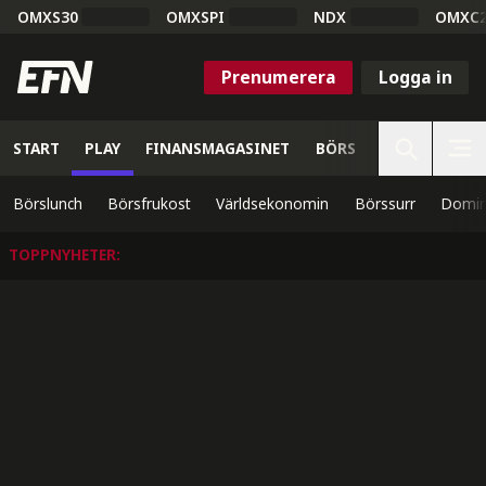
OMXS30
OMXSPI
NDX
OMXC
Prenumerera
Logga in
START
PLAY
FINANSMAGASINET
BÖRS
VETENSKAP
Börslunch
Börsfrukost
Världsekonomin
Börssurr
Domin
TOPPNYHETER
: