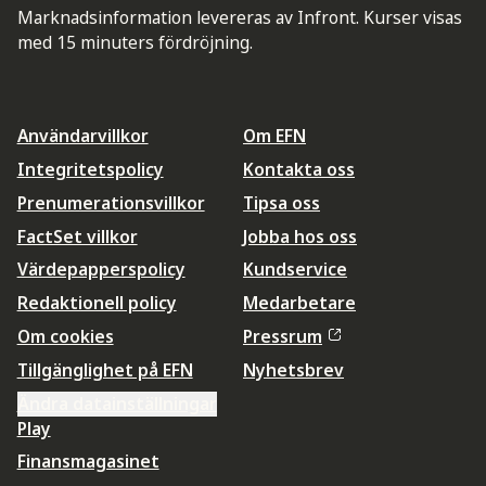
Marknadsinformation levereras av Infront. Kurser visas
med 15 minuters fördröjning.
Användarvillkor
Om EFN
Integritetspolicy
Kontakta oss
Prenumerationsvillkor
Tipsa oss
FactSet villkor
Jobba hos oss
Värdepapperspolicy
Kundservice
Redaktionell policy
Medarbetare
Om cookies
Pressrum
Tillgänglighet på EFN
Nyhetsbrev
Ändra datainställningar
Play
Finansmagasinet