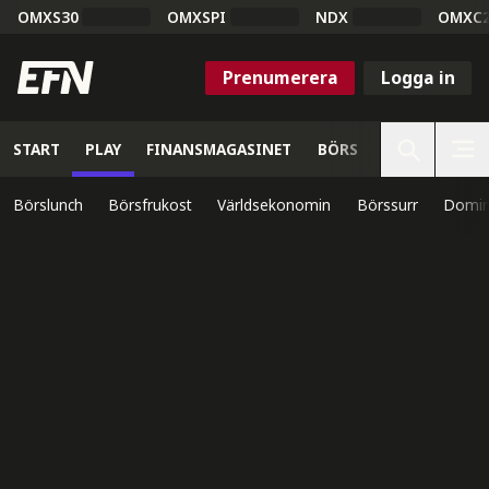
OMXS30
OMXSPI
NDX
OMXC
Prenumerera
Logga in
START
PLAY
FINANSMAGASINET
BÖRS
VETENSKAP
Börslunch
Börsfrukost
Världsekonomin
Börssurr
Domin