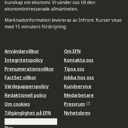
kunskap om ekonomi. Vi vänder oss till den
ekonomiintresserade allmänheten.
Marknadsinformation levereras av Infront. Kurser visas
med 15 minuters fördröjning.
Användarvillkor
Om EFN
Integritetspolicy
Kontakta oss
Prenumerationsvillkor
Tipsa oss
FactSet villkor
Jobba hos oss
Värdepapperspolicy
Kundservice
Redaktionell policy
Medarbetare
Om cookies
Pressrum
Tillgänglighet på EFN
Nyhetsbrev
Ändra datainställningar