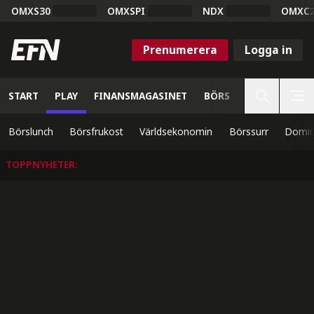
OMXS30
OMXSPI
NDX
OMXC
Prenumerera
Logga in
START
PLAY
FINANSMAGASINET
BÖRS
VETENSKAP
Börslunch
Börsfrukost
Världsekonomin
Börssurr
Domin
TOPPNYHETER
: