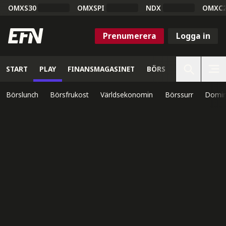
OMXS30
OMXSPI
NDX
OMXC
Prenumerera
Logga in
START
PLAY
FINANSMAGASINET
BÖRS
VETENSKAP
Börslunch
Börsfrukost
Världsekonomin
Börssurr
Domin