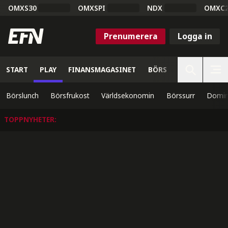
OMXS30
OMXSPI
NDX
OMXC
Prenumerera
Logga in
START
PLAY
FINANSMAGASINET
BÖRS
VETENSKAP
Börslunch
Börsfrukost
Världsekonomin
Börssurr
Domin
TOPPNYHETER
: