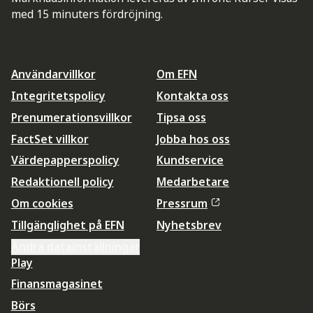
med 15 minuters fördröjning.
Användarvillkor
Om EFN
Integritetspolicy
Kontakta oss
Prenumerationsvillkor
Tipsa oss
FactSet villkor
Jobba hos oss
Värdepapperspolicy
Kundservice
Redaktionell policy
Medarbetare
Om cookies
Pressrum
Tillgänglighet på EFN
Nyhetsbrev
Ändra datainställningar
Play
Finansmagasinet
Börs