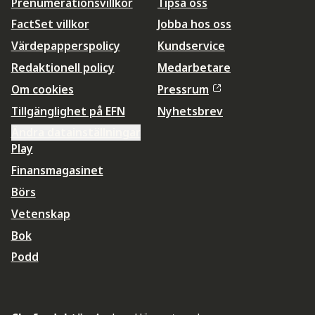
Prenumerationsvillkor
Tipsa oss
FactSet villkor
Jobba hos oss
Värdepapperspolicy
Kundservice
Redaktionell policy
Medarbetare
Om cookies
Pressrum
Tillgänglighet på EFN
Nyhetsbrev
Ändra datainställningar
Play
Finansmagasinet
Börs
Vetenskap
Bok
Podd