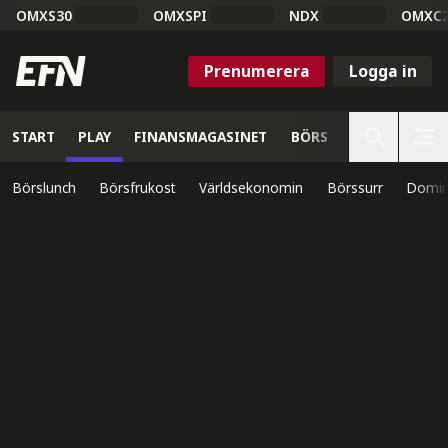
OMXS30
OMXSPI
NDX
OMXC
Prenumerera
Logga in
START
PLAY
FINANSMAGASINET
BÖRS
VETENSKAP
Börslunch
Börsfrukost
Världsekonomin
Börssurr
Domin