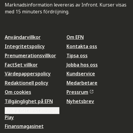
Marknadsinformation levereras av Infront. Kurser visas
med 15 minuters fördröjning.
Användarvillkor
Om EFN
Integritetspolicy
Kontakta oss
Prenumerationsvillkor
Tipsa oss
FactSet villkor
Jobba hos oss
Värdepapperspolicy
Kundservice
Redaktionell policy
Medarbetare
Om cookies
Pressrum
Tillgänglighet på EFN
Nyhetsbrev
Ändra datainställningar
Play
Finansmagasinet