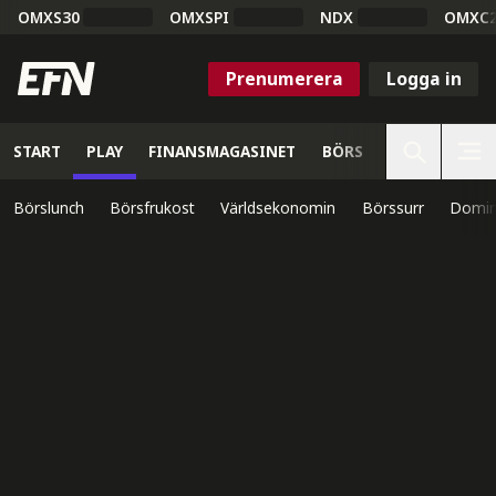
OMXS30
OMXSPI
NDX
OMXC
Prenumerera
Logga in
START
PLAY
FINANSMAGASINET
BÖRS
VETENSKAP
Börslunch
Börsfrukost
Världsekonomin
Börssurr
Domin