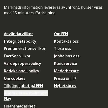
Marknadsinformation levereras av Infront. Kurser visas
med 15 minuters fördröjning.
Användarvillkor
Om EFN
Integritetspolicy
Kontakta oss
Prenumerationsvillkor
Tipsa oss
FactSet villkor
Jobba hos oss
Värdepapperspolicy
Kundservice
Redaktionell policy
Medarbetare
Om cookies
Pressrum
Tillgänglighet på EFN
Nyhetsbrev
Ändra datainställningar
Play
Finansmagasinet