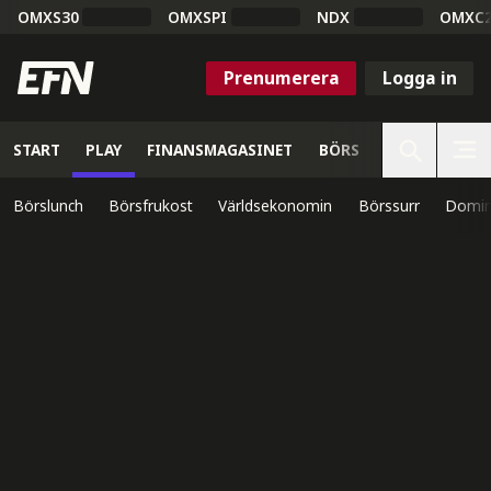
OMXS30
OMXSPI
NDX
OMXC
Prenumerera
Logga in
START
PLAY
FINANSMAGASINET
BÖRS
VETENSKAP
Börslunch
Börsfrukost
Världsekonomin
Börssurr
Domin