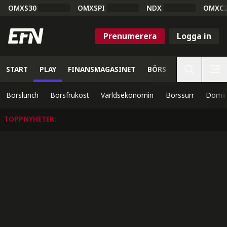
OMXS30
OMXSPI
NDX
OMXC
Prenumerera
Logga in
START
PLAY
FINANSMAGASINET
BÖRS
VETENSKAP
Börslunch
Börsfrukost
Världsekonomin
Börssurr
Domin
TOPPNYHETER
: