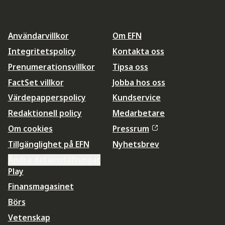
Användarvillkor
Om EFN
Integritetspolicy
Kontakta oss
Prenumerationsvillkor
Tipsa oss
FactSet villkor
Jobba hos oss
Värdepapperspolicy
Kundservice
Redaktionell policy
Medarbetare
Om cookies
Pressrum
Tillgänglighet på EFN
Nyhetsbrev
Ändra datainställningar
Play
Finansmagasinet
Börs
Vetenskap