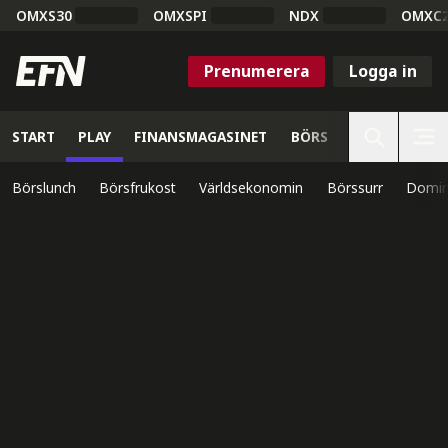
OMXS30
OMXSPI
NDX
OMXC
Prenumerera
Logga in
START
PLAY
FINANSMAGASINET
BÖRS
VETENSKAP
Börslunch
Börsfrukost
Världsekonomin
Börssurr
Domin