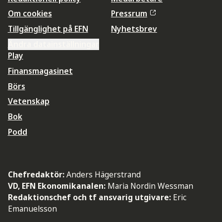
Om cookies
Pressrum
Tillgänglighet på EFN
Nyhetsbrev
Ändra datainställningar
Play
Finansmagasinet
Börs
Vetenskap
Bok
Podd
Chefredaktör:
Anders Hägerstrand
VD, EFN Ekonomikanalen:
Maria Nordin Wessman
Redaktionschef och tf ansvarig utgivare:
Eric
Emanuelsson