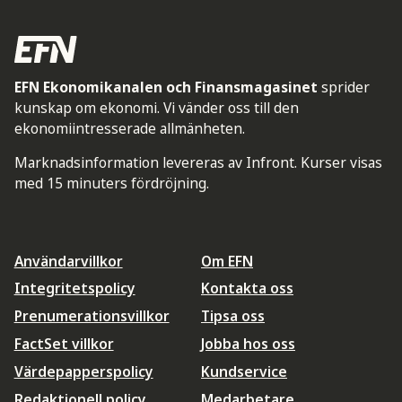
EFN Ekonomikanalen och Finansmagasinet
sprider
kunskap om ekonomi. Vi vänder oss till den
ekonomiintresserade allmänheten.
Marknadsinformation levereras av Infront. Kurser visas
med 15 minuters fördröjning.
Användarvillkor
Om EFN
Integritetspolicy
Kontakta oss
Prenumerationsvillkor
Tipsa oss
FactSet villkor
Jobba hos oss
Värdepapperspolicy
Kundservice
Redaktionell policy
Medarbetare