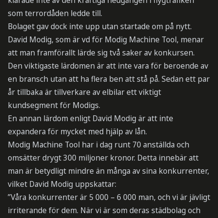
klarade inte av den kraftiga nedgången i flygtrafiken
som terrordåden ledde till.
Bolaget gav dock inte upp utan startade om på nytt.
David Modig, som är vd för Modig Machine Tool, menar
att man framförallt lärde sig två saker av konkursen.
Den viktigaste lärdomen är att inte vara för beroende av
en bransch utan att ha flera ben att stå på. Sedan ett par
år tillbaka är tillverkare av elbilar ett viktigt
kundsegment för Modigs.
En annan lärdom enligt David Modig är att inte
expandera för mycket med hjälp av lån.
Modig Machine Tool har i dag runt 70 anställda och
omsätter drygt 300 miljoner kronor. Detta innebär att
man är betydligt mindre än många av sina konkurrenter,
vilket David Modig uppskattar:
”Våra konkurrenter är 5 000 – 6 000 man, och vi är jävligt
irriterande för dem. När vi är som deras städbolag och