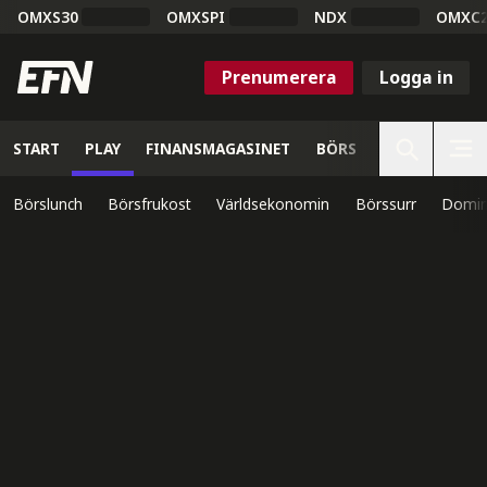
OMXS30
OMXSPI
NDX
OMXC
Prenumerera
Logga in
START
PLAY
FINANSMAGASINET
BÖRS
VETENSKAP
Börslunch
Börsfrukost
Världsekonomin
Börssurr
Domin