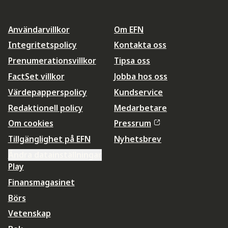
Användarvillkor
Om EFN
Integritetspolicy
Kontakta oss
Prenumerationsvillkor
Tipsa oss
FactSet villkor
Jobba hos oss
Värdepapperspolicy
Kundservice
Redaktionell policy
Medarbetare
Om cookies
Pressrum
Tillgänglighet på EFN
Nyhetsbrev
Ändra datainställningar
Play
Finansmagasinet
Börs
Vetenskap