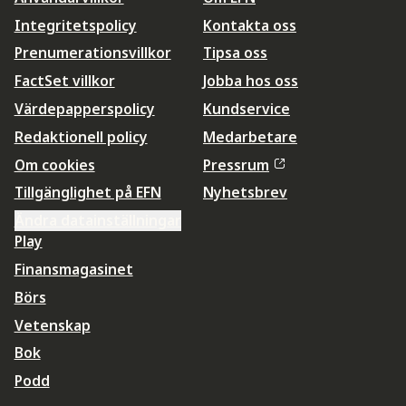
Integritetspolicy
Kontakta oss
Prenumerationsvillkor
Tipsa oss
FactSet villkor
Jobba hos oss
Värdepapperspolicy
Kundservice
Redaktionell policy
Medarbetare
Om cookies
Pressrum
Tillgänglighet på EFN
Nyhetsbrev
Ändra datainställningar
Play
Finansmagasinet
Börs
Vetenskap
Bok
Podd