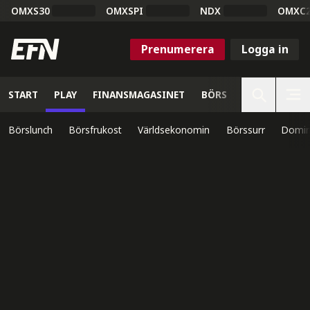
OMXS30
OMXSPI
NDX
OMXC
Prenumerera
Logga in
START
PLAY
FINANSMAGASINET
BÖRS
VETENSKAP
Börslunch
Börsfrukost
Världsekonomin
Börssurr
Domin