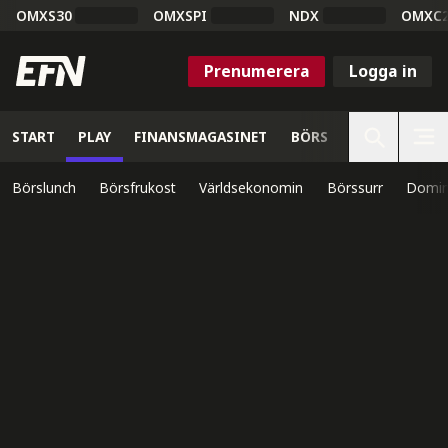
OMXS30
OMXSPI
NDX
OMXC
Prenumerera
Logga in
START
PLAY
FINANSMAGASINET
BÖRS
VETENSKAP
Börslunch
Börsfrukost
Världsekonomin
Börssurr
Domin