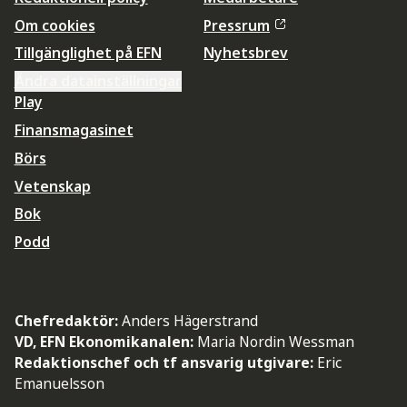
Om cookies
Pressrum
Tillgänglighet på EFN
Nyhetsbrev
Ändra datainställningar
Play
Finansmagasinet
Börs
Vetenskap
Bok
Podd
Chefredaktör:
Anders Hägerstrand
VD, EFN Ekonomikanalen:
Maria Nordin Wessman
Redaktionschef och tf ansvarig utgivare:
Eric
Emanuelsson