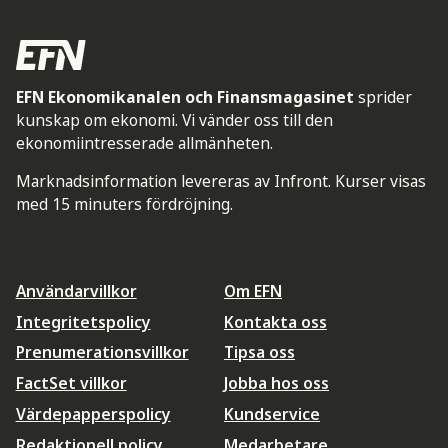
EFN Ekonomikanalen och Finansmagasinet
sprider
kunskap om ekonomi. Vi vänder oss till den
ekonomiintresserade allmänheten.
Marknadsinformation levereras av Infront. Kurser visas
med 15 minuters fördröjning.
Användarvillkor
Om EFN
Integritetspolicy
Kontakta oss
Prenumerationsvillkor
Tipsa oss
FactSet villkor
Jobba hos oss
Värdepapperspolicy
Kundservice
Redaktionell policy
Medarbetare