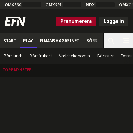
OMXS30
OMXSPI
NDX
OMXC
Prenumerera
Logga in
START
PLAY
FINANSMAGASINET
BÖRS
VETENSKAP
Börslunch
Börsfrukost
Världsekonomin
Börssurr
Domin
TOPPNYHETER
: