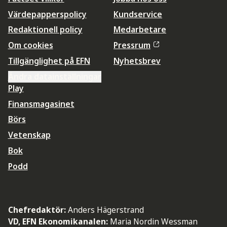
Värdepapperspolicy
Kundservice
Redaktionell policy
Medarbetare
Om cookies
Pressrum
Tillgänglighet på EFN
Nyhetsbrev
Ändra datainställningar
Play
Finansmagasinet
Börs
Vetenskap
Bok
Podd
Chefredaktör:
Anders Hägerstrand
VD, EFN Ekonomikanalen:
Maria Nordin Wessman