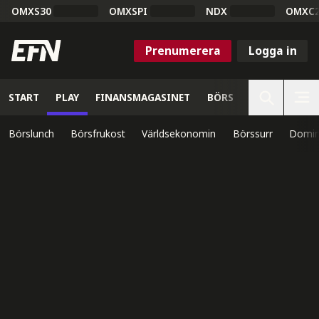
OMXS30
OMXSPI
NDX
OMXC
Prenumerera
Logga in
START
PLAY
FINANSMAGASINET
BÖRS
VETENSKAP
Börslunch
Börsfrukost
Världsekonomin
Börssurr
Domin