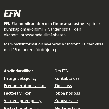
EFN Ekonomikanalen och Finansmagasinet
sprider
kunskap om ekonomi. Vi vänder oss till den
ekonomiintresserade allmänheten.
Marknadsinformation levereras av Infront. Kurser visas
med 15 minuters fördröjning.
Användarvillkor
Om EFN
Integritetspolicy
Kontakta oss
Prenumerationsvillkor
Tipsa oss
FactSet villkor
Jobba hos oss
Värdepapperspolicy
Kundservice
Redaktionell policy
Medarbetare