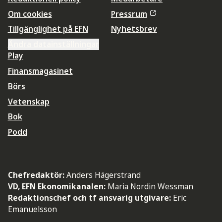
Om cookies
Pressrum
Tillgänglighet på EFN
Nyhetsbrev
Ändra datainställningar
Play
Finansmagasinet
Börs
Vetenskap
Bok
Podd
Chefredaktör:
Anders Hägerstrand
VD, EFN Ekonomikanalen:
Maria Nordin Wessman
Redaktionschef och tf ansvarig utgivare:
Eric
Emanuelsson