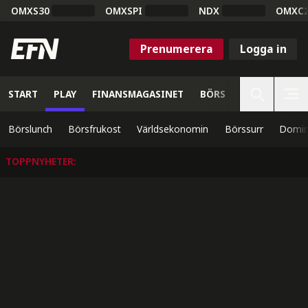
OMXS30
OMXSPI
NDX
OMXC
Prenumerera
Logga in
START
PLAY
FINANSMAGASINET
BÖRS
VETENSKAP
Börslunch
Börsfrukost
Världsekonomin
Börssurr
Domin
TOPPNYHETER
: