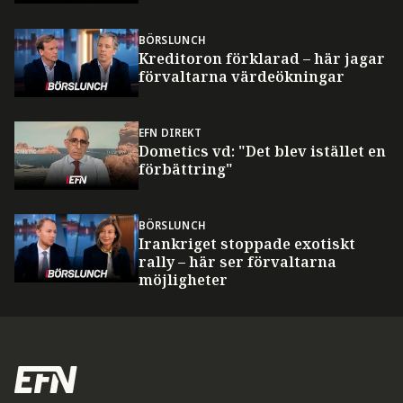
BÖRSLUNCH
Kreditoron förklarad – här jagar
förvaltarna värdeökningar
EFN DIREKT
Dometics vd: "Det blev istället en
förbättring"
BÖRSLUNCH
Irankriget stoppade exotiskt
rally – här ser förvaltarna
möjligheter