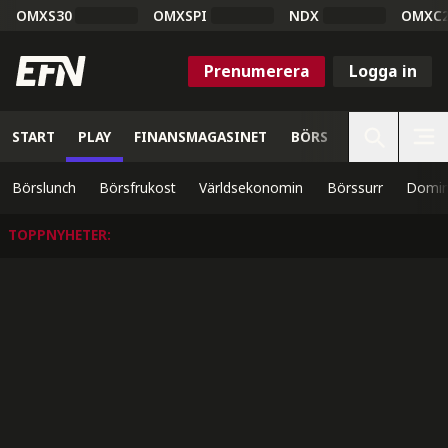
OMXS30
OMXSPI
NDX
OMXC
Prenumerera
Logga in
START
PLAY
FINANSMAGASINET
BÖRS
VETENSKAP
Börslunch
Börsfrukost
Världsekonomin
Börssurr
Domin
TOPPNYHETER
: