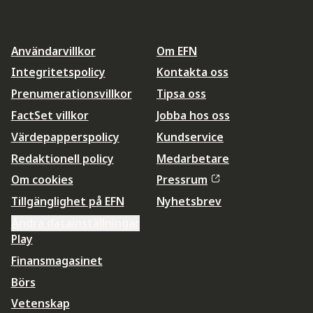
Användarvillkor
Om EFN
Integritetspolicy
Kontakta oss
Prenumerationsvillkor
Tipsa oss
FactSet villkor
Jobba hos oss
Värdepapperspolicy
Kundservice
Redaktionell policy
Medarbetare
Om cookies
Pressrum
Tillgänglighet på EFN
Nyhetsbrev
Ändra datainställningar
Play
Finansmagasinet
Börs
Vetenskap