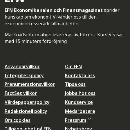
EFN Ekonomikanalen och Finansmagasinet
sprider
kunskap om ekonomi. Vi vänder oss till den
ekonomiintresserade allmänheten.
Marknadsinformation levereras av Infront. Kurser visas
med 15 minuters fördröjning.
Användarvillkor
Om EFN
Integritetspolicy
Kontakta oss
Prenumerationsvillkor
Tipsa oss
FactSet villkor
Jobba hos oss
Värdepapperspolicy
Kundservice
Redaktionell policy
Medarbetare
Om cookies
Pressrum
Tillgänglighet på EFN
Nyhetsbrev