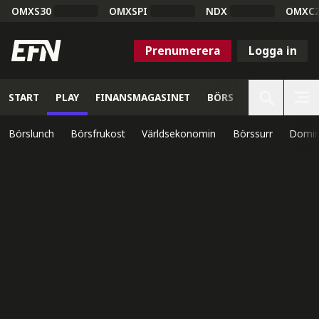
OMXS30
OMXSPI
NDX
OMXC
Prenumerera
Logga in
START
PLAY
FINANSMAGASINET
BÖRS
VETENSKAP
Börslunch
Börsfrukost
Världsekonomin
Börssurr
Domin