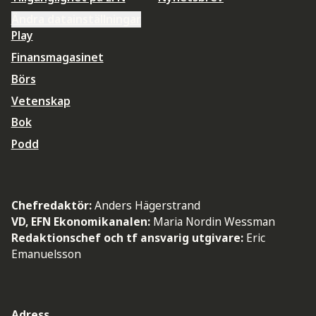
Ändra datainställningar
Play
Finansmagasinet
Börs
Vetenskap
Bok
Podd
Chefredaktör:
Anders Hägerstrand
VD, EFN Ekonomikanalen:
Maria Nordin Wessman
Redaktionschef och tf ansvarig utgivare:
Eric
Emanuelsson
Adress