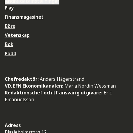
Ändra datainställningar
Play
Finansmagasinet
Börs
Vetenskap
Bok
Podd
Chefredaktör:
Anders Hägerstrand
VD, EFN Ekonomikanalen:
Maria Nordin Wessman
Redaktionschef och tf ansvarig utgivare:
Eric
Emanuelsson
Adress
Blasieholmstorg 12