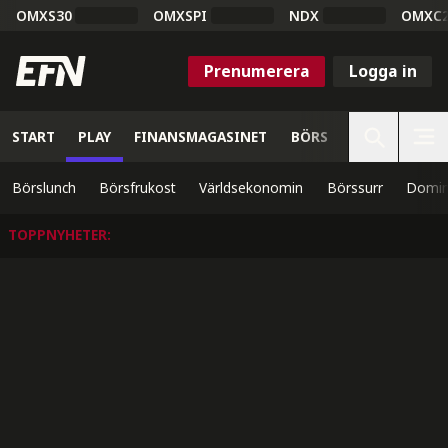
OMXS30
OMXSPI
NDX
OMXC
Prenumerera
Logga in
START
PLAY
FINANSMAGASINET
BÖRS
VETENSKAP
Börslunch
Börsfrukost
Världsekonomin
Börssurr
Domin
TOPPNYHETER
: