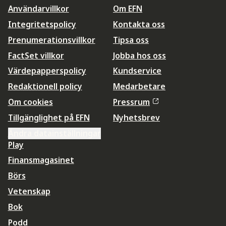
Användarvillkor
Om EFN
Integritetspolicy
Kontakta oss
Prenumerationsvillkor
Tipsa oss
FactSet villkor
Jobba hos oss
Värdepapperspolicy
Kundservice
Redaktionell policy
Medarbetare
Om cookies
Pressrum
Tillgänglighet på EFN
Nyhetsbrev
Ändra datainställningar
Play
Finansmagasinet
Börs
Vetenskap
Bok
Podd