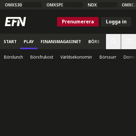
OMXS30
OMXSPI
NDX
OMXC
Prenumerera
Logga in
START
PLAY
FINANSMAGASINET
BÖRS
VETENSKAP
Börslunch
Börsfrukost
Världsekonomin
Börssurr
Domin