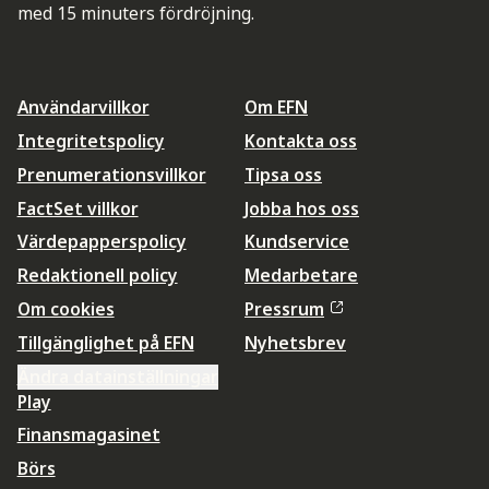
med 15 minuters fördröjning.
Användarvillkor
Om EFN
Integritetspolicy
Kontakta oss
Prenumerationsvillkor
Tipsa oss
FactSet villkor
Jobba hos oss
Värdepapperspolicy
Kundservice
Redaktionell policy
Medarbetare
Om cookies
Pressrum
Tillgänglighet på EFN
Nyhetsbrev
Ändra datainställningar
Play
Finansmagasinet
Börs