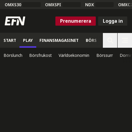
OMXS30
OMXSPI
NDX
OMXC
Prenumerera
Logga in
START
PLAY
FINANSMAGASINET
BÖRS
VETENSKAP
Börslunch
Börsfrukost
Världsekonomin
Börssurr
Domin