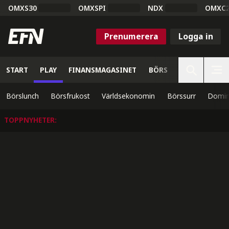
OMXS30
OMXSPI
NDX
OMXC
Prenumerera
Logga in
START
PLAY
FINANSMAGASINET
BÖRS
VETENSKAP
Börslunch
Börsfrukost
Världsekonomin
Börssurr
Domin
TOPPNYHETER
: