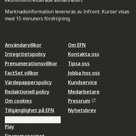
Marknadsinformation levereras av Infront. Kurser visas
med 15 minuters fördröjning.
Användarvillkor
Om EFN
Integritetspolicy
Kontakta oss
Prenumerationsvillkor
Tipsa oss
FactSet villkor
Jobba hos oss
Värdepapperspolicy
Kundservice
Redaktionell policy
Medarbetare
Om cookies
Pressrum
Tillgänglighet på EFN
Nyhetsbrev
Ändra datainställningar
Play
Finansmagasinet