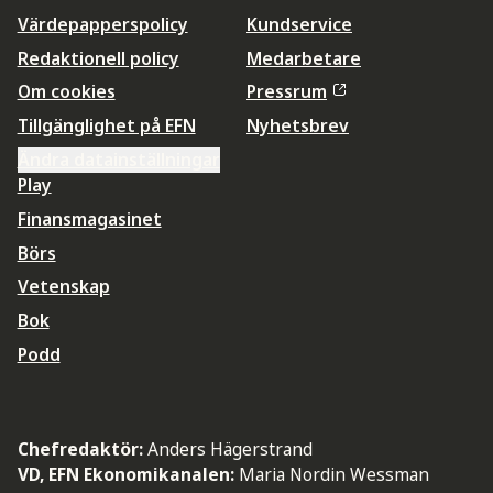
Värdepapperspolicy
Kundservice
Redaktionell policy
Medarbetare
Om cookies
Pressrum
Tillgänglighet på EFN
Nyhetsbrev
Ändra datainställningar
Play
Finansmagasinet
Börs
Vetenskap
Bok
Podd
Chefredaktör:
Anders Hägerstrand
VD, EFN Ekonomikanalen:
Maria Nordin Wessman