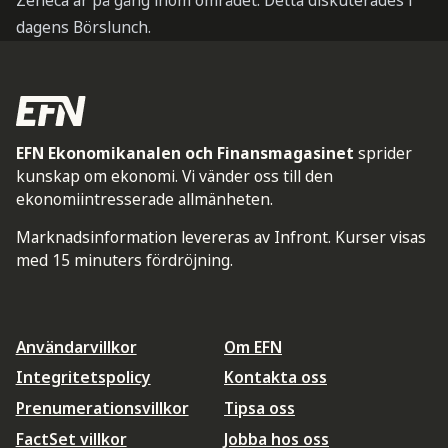
Zeneca är på gång inom området. Detta diskuterades i
dagens Börslunch.
EFN Ekonomikanalen och Finansmagasinet
sprider
kunskap om ekonomi. Vi vänder oss till den
ekonomiintresserade allmänheten.
Marknadsinformation levereras av Infront. Kurser visas
med 15 minuters fördröjning.
Användarvillkor
Om EFN
Integritetspolicy
Kontakta oss
Prenumerationsvillkor
Tipsa oss
FactSet villkor
Jobba hos oss