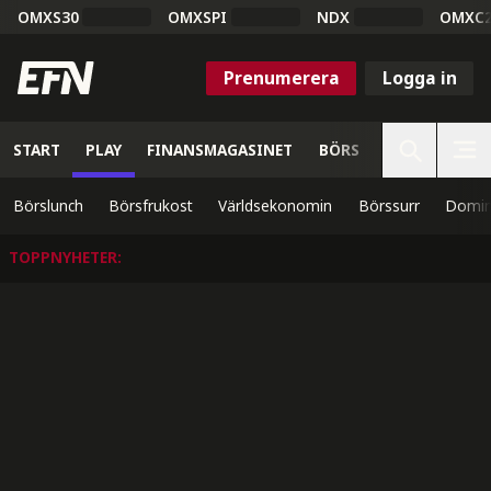
OMXS30
OMXSPI
NDX
OMXC
Prenumerera
Logga in
START
PLAY
FINANSMAGASINET
BÖRS
VETENSKAP
Börslunch
Börsfrukost
Världsekonomin
Börssurr
Domin
TOPPNYHETER
: