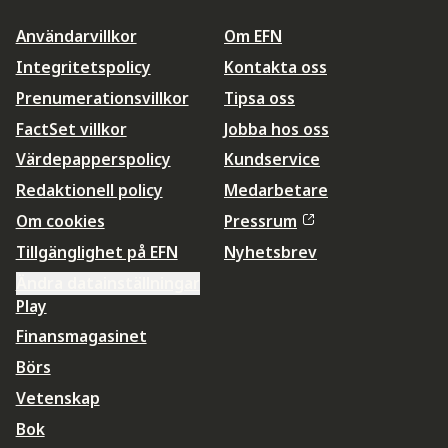
Användarvillkor
Om EFN
Integritetspolicy
Kontakta oss
Prenumerationsvillkor
Tipsa oss
FactSet villkor
Jobba hos oss
Värdepapperspolicy
Kundservice
Redaktionell policy
Medarbetare
Om cookies
Pressrum
Tillgänglighet på EFN
Nyhetsbrev
Ändra datainställningar
Play
Finansmagasinet
Börs
Vetenskap
Bok