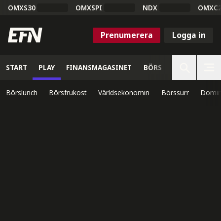
OMXS30
OMXSPI
NDX
OMXC
Prenumerera
Logga in
START
PLAY
FINANSMAGASINET
BÖRS
VETENSKAP
Börslunch
Börsfrukost
Världsekonomin
Börssurr
Domin