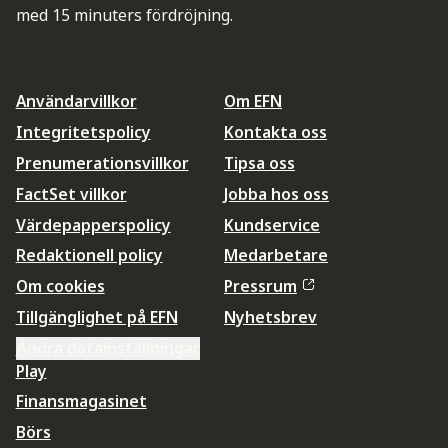
med 15 minuters fördröjning.
Användarvillkor
Om EFN
Integritetspolicy
Kontakta oss
Prenumerationsvillkor
Tipsa oss
FactSet villkor
Jobba hos oss
Värdepapperspolicy
Kundservice
Redaktionell policy
Medarbetare
Om cookies
Pressrum
Tillgänglighet på EFN
Nyhetsbrev
Ändra datainställningar
Play
Finansmagasinet
Börs