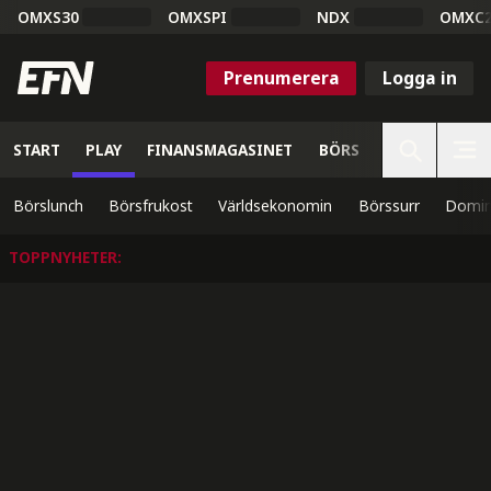
OMXS30
OMXSPI
NDX
OMXC
Prenumerera
Logga in
START
PLAY
FINANSMAGASINET
BÖRS
VETENSKAP
Börslunch
Börsfrukost
Världsekonomin
Börssurr
Domin
TOPPNYHETER
: